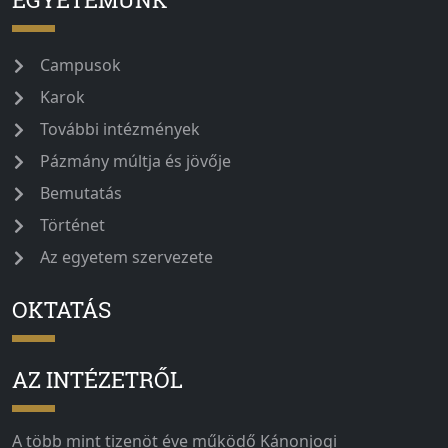
Campusok
Karok
További intézmények
Pázmány múltja és jövője
Bemutatás
Történet
Az egyetem szervezete
OKTATÁS
AZ INTÉZETRŐL
A több mint tizenöt éve működő Kánonjogi