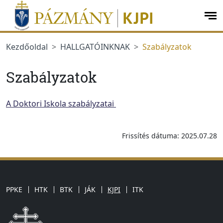
Ugrás a menüre
Ugrás a tartalomra
op
me
Kezdőoldal
HALLGATÓINKNAK
Szabályzatok
Szabályzatok
A Doktori Iskola szabályzatai
Frissítés dátuma: 2025.07.28
PPKE
HTK
BTK
JÁK
KJPI
ITK